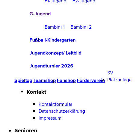
F1-Jugend
F2-Jugend
G-Jugend
Bambini 1
Bambini 2
Fußball-Kindergarten
Jugendkonzept/ Leitbild
Jugendturnier 2026
SV
Platzanlage
Spieltag
Teamshop
Fanshop
Förderverein
Kontakt
Kontaktformular
Datenschutzerklärung
Impressum
Senioren