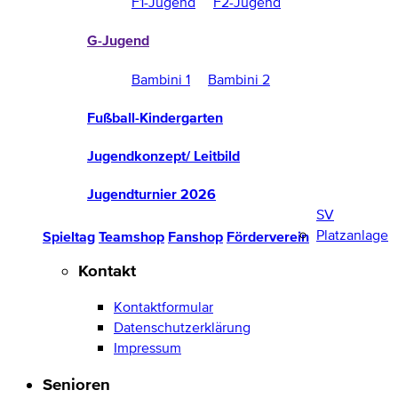
F1-Jugend
F2-Jugend
G-Jugend
Bambini 1
Bambini 2
Fußball-Kindergarten
Jugendkonzept/ Leitbild
Jugendturnier 2026
SV
Platzanlage
Spieltag
Teamshop
Fanshop
Förderverein
Kontakt
Kontaktformular
Datenschutzerklärung
Impressum
Senioren