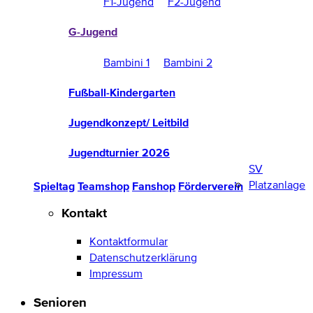
F1-Jugend
F2-Jugend
G-Jugend
Bambini 1
Bambini 2
Fußball-Kindergarten
Jugendkonzept/ Leitbild
Jugendturnier 2026
SV
Platzanlage
Spieltag
Teamshop
Fanshop
Förderverein
Kontakt
Kontaktformular
Datenschutzerklärung
Impressum
Senioren