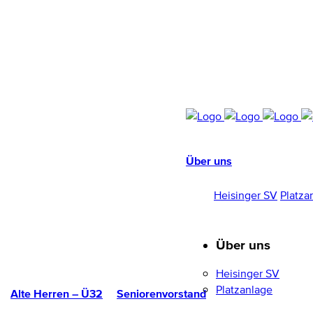
Über uns
HEISINGER SV
1952/96 E.V.
Heisinger SV
Platza
Über uns
Heisinger SV
Platzanlage
Alte Herren – Ü32
Seniorenvorstand