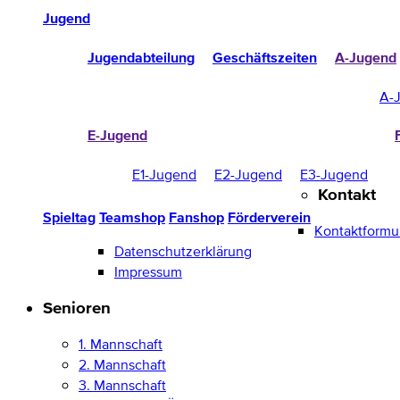
Jugend
Jugendabteilung
Geschäftszeiten
A-Jugend
A-
E-Jugend
E1-Jugend
E2-Jugend
E3-Jugend
Kontakt
Spieltag
Teamshop
Fanshop
Förderverein
Kontaktformu
Datenschutzerklärung
Impressum
Senioren
1. Mannschaft
2. Mannschaft
3. Mannschaft