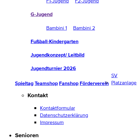
F1-Jugend
F2-Jugend
G-Jugend
Bambini 1
Bambini 2
Fußball-Kindergarten
Jugendkonzept/ Leitbild
Jugendturnier 2026
SV
Platzanlage
Spieltag
Teamshop
Fanshop
Förderverein
Kontakt
Kontaktformular
Datenschutzerklärung
Impressum
Senioren