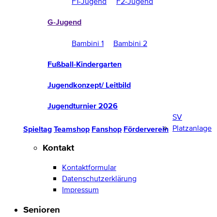
F1-Jugend
F2-Jugend
G-Jugend
Bambini 1
Bambini 2
Fußball-Kindergarten
Jugendkonzept/ Leitbild
Jugendturnier 2026
SV
Platzanlage
Spieltag
Teamshop
Fanshop
Förderverein
Kontakt
Kontaktformular
Datenschutzerklärung
Impressum
Senioren