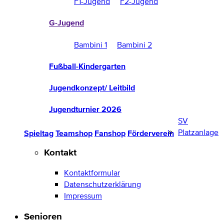
F1-Jugend
F2-Jugend
G-Jugend
Bambini 1
Bambini 2
Fußball-Kindergarten
Jugendkonzept/ Leitbild
Jugendturnier 2026
SV
Platzanlage
Spieltag
Teamshop
Fanshop
Förderverein
Kontakt
Kontaktformular
Datenschutzerklärung
Impressum
Senioren