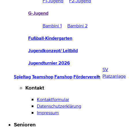
F1-Jugend
F2-Jugend
G-Jugend
Bambini 1
Bambini 2
Fußball-Kindergarten
Jugendkonzept/ Leitbild
Jugendturnier 2026
SV
Platzanlage
Spieltag
Teamshop
Fanshop
Förderverein
Kontakt
Kontaktformular
Datenschutzerklärung
Impressum
Senioren