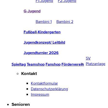
F1-Jugend
F2-Jugend
G-Jugend
Bambini 1
Bambini 2
Fußball-Kindergarten
Jugendkonzept/ Leitbild
Jugendturnier 2026
SV
Platzanlage
Spieltag
Teamshop
Fanshop
Förderverein
Kontakt
Kontaktformular
Datenschutzerklärung
Impressum
Senioren