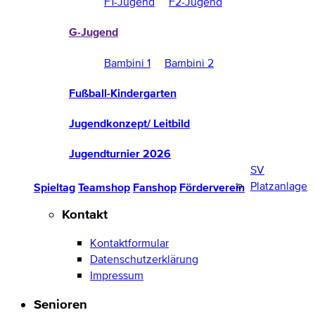
F1-Jugend
F2-Jugend
G-Jugend
Bambini 1
Bambini 2
Fußball-Kindergarten
Jugendkonzept/ Leitbild
Jugendturnier 2026
SV
Platzanlage
Spieltag
Teamshop
Fanshop
Förderverein
Kontakt
Kontaktformular
Datenschutzerklärung
Impressum
Senioren