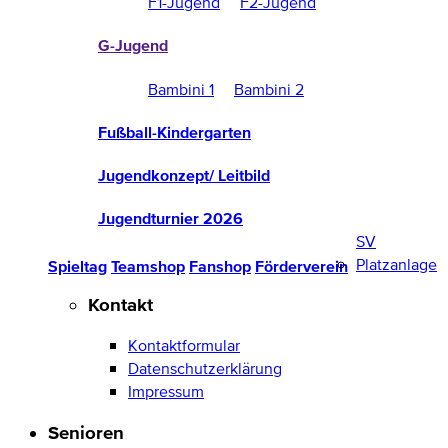
F1-Jugend
F2-Jugend
G-Jugend
Bambini 1
Bambini 2
Fußball-Kindergarten
Jugendkonzept/ Leitbild
Jugendturnier 2026
SV
Platzanlage
Spieltag
Teamshop
Fanshop
Förderverein
Kontakt
Kontaktformular
Datenschutzerklärung
Impressum
Senioren