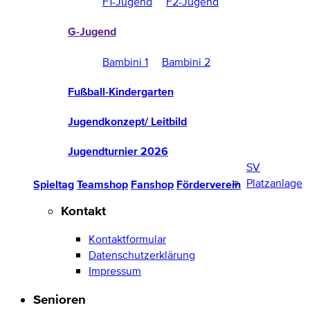
F1-Jugend
F2-Jugend
G-Jugend
Bambini 1
Bambini 2
Fußball-Kindergarten
Jugendkonzept/ Leitbild
Jugendturnier 2026
SV
Platzanlage
Spieltag
Teamshop
Fanshop
Förderverein
Kontakt
Kontaktformular
Datenschutzerklärung
Impressum
Senioren