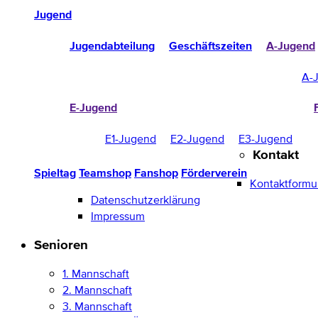
Jugend
Jugendabteilung
Geschäftszeiten
A-Jugend
A-
E-Jugend
E1-Jugend
E2-Jugend
E3-Jugend
Kontakt
Spieltag
Teamshop
Fanshop
Förderverein
Kontaktformu
Datenschutzerklärung
Impressum
Senioren
1. Mannschaft
2. Mannschaft
3. Mannschaft