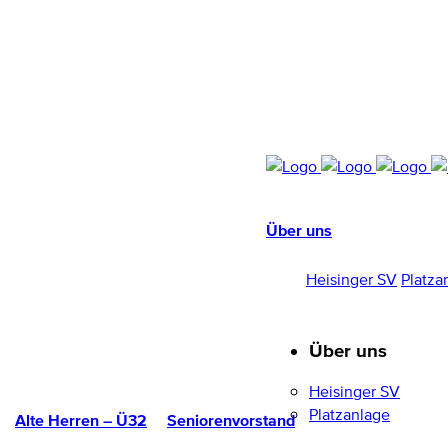
Über uns
HEISINGER SV
1952/96 E.V.
Heisinger SV
Platza
Über uns
Heisinger SV
Platzanlage
Alte Herren – Ü32
Seniorenvorstand