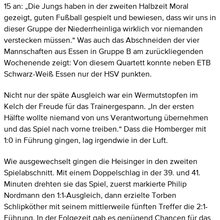
15 an: „Die Jungs haben in der zweiten Halbzeit Moral
gezeigt, guten Fußball gespielt und bewiesen, dass wir uns in
dieser Gruppe der Niederrheinliga wirklich vor niemanden
verstecken müssen.“ Was auch das Abschneiden der vier
Mannschaften aus Essen in Gruppe B am zurückliegenden
Wochenende zeigt: Von diesem Quartett konnte neben ETB
Schwarz-Weiß Essen nur der HSV punkten.
Nicht nur der späte Ausgleich war ein Wermutstopfen im
Kelch der Freude für das Trainergespann. „In der ersten
Hälfte wollte niemand von uns Verantwortung übernehmen
und das Spiel nach vorne treiben.“ Dass die Homberger mit
1:0 in Führung gingen, lag irgendwie in der Luft.
Wie ausgewechselt gingen die Heisinger in den zweiten
Spielabschnitt. Mit einem Doppelschlag in der 39. und 41.
Minuten drehten sie das Spiel, zuerst markierte Philip
Nordmann den 1:1-Ausgleich, dann erzielte Torben
Schlipköther mit seinem mittlerweile fünften Treffer die 2:1-
Führung. In der Folgezeit gab es genügend Chancen für das