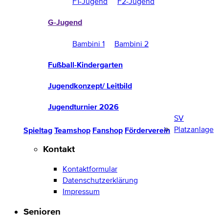
F1-Jugend
F2-Jugend
G-Jugend
Bambini 1
Bambini 2
Fußball-Kindergarten
Jugendkonzept/ Leitbild
Jugendturnier 2026
SV
Platzanlage
Spieltag
Teamshop
Fanshop
Förderverein
Kontakt
Kontaktformular
Datenschutzerklärung
Impressum
Senioren