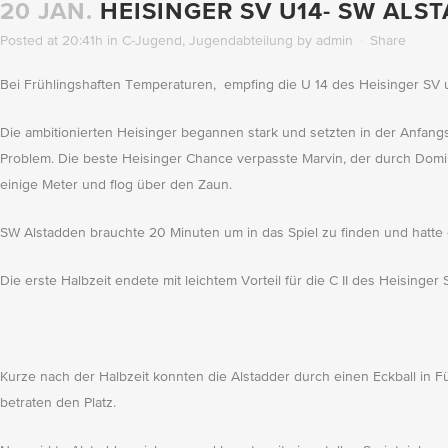
20 JAN.
HEISINGER SV U14- SW ALS
Posted at 20:41h
in
C-Jugend
,
Jugendabteilung
by
admin
Share
Bei Frühlingshaften Temperaturen, empfing die U 14 des Heisinger SV 
Die ambitionierten Heisinger begannen stark und setzten in der Anfang
Problem. Die beste Heisinger Chance verpasste Marvin, der durch Domi 
einige Meter und flog über den Zaun.
SW Alstadden brauchte 20 Minuten um in das Spiel zu finden und hatte 
Die erste Halbzeit endete mit leichtem Vorteil für die C II des Heisinger
Kurze nach der Halbzeit konnten die Alstadder durch einen Eckball in
betraten den Platz.