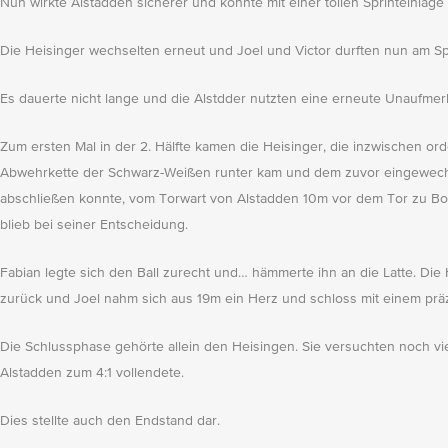
Nun wirkte Alstadden sicherer und konnte mit einer tollen Sprinteinla
Die Heisinger wechselten erneut und Joel und Victor durften nun am S
Es dauerte nicht lange und die Alstdder nutzten eine erneute Unaufmer
Zum ersten Mal in der 2. Hälfte kamen die Heisinger, die inzwischen or
Abwehrkette der Schwarz-Weißen runter kam und dem zuvor eingewechsel
abschließen konnte, vom Torwart von Alstadden 10m vor dem Tor zu Boden
blieb bei seiner Entscheidung.
Fabian legte sich den Ball zurecht und… hämmerte ihn an die Latte. Die 
zurück und Joel nahm sich aus 19m ein Herz und schloss mit einem präzi
Die Schlussphase gehörte allein den Heisingen. Sie versuchten noch vie
Alstadden zum 4:1 vollendete.
Dies stellte auch den Endstand dar.