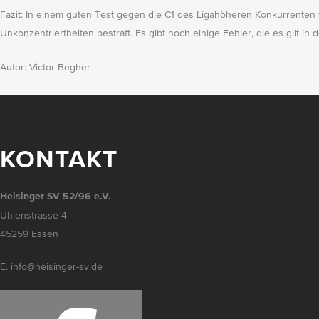
Fazit: In einem guten Test gegen die C1 des Ligahöheren Konkurrenten 
Unkonzentriertheiten bestraft. Es gibt noch einige Fehler, die es gilt 
Autor: Victor Begher
KONTAKT
Heisinger SV 52/96 e.V.
Uhlenstrasse 4
45259 Essen
E. info@heisinger-sv.de