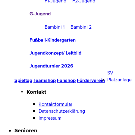
F1-Jugend
F2-Jugend
G-Jugend
Bambini 1
Bambini 2
Fußball-Kindergarten
Jugendkonzept/ Leitbild
Jugendturnier 2026
SV
Platzanlage
Spieltag
Teamshop
Fanshop
Förderverein
Kontakt
Kontaktformular
Datenschutzerklärung
Impressum
Senioren