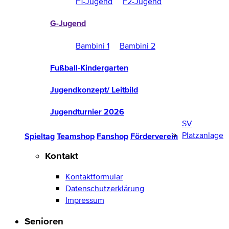
F1-Jugend
F2-Jugend
G-Jugend
Bambini 1
Bambini 2
Fußball-Kindergarten
Jugendkonzept/ Leitbild
Jugendturnier 2026
SV
Platzanlage
Spieltag
Teamshop
Fanshop
Förderverein
Kontakt
Kontaktformular
Datenschutzerklärung
Impressum
Senioren