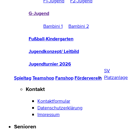
F1-Jugend
F2-Jugend
G-Jugend
Bambini 1
Bambini 2
Fußball-Kindergarten
Jugendkonzept/ Leitbild
Jugendturnier 2026
SV
Platzanlage
Spieltag
Teamshop
Fanshop
Förderverein
Kontakt
Kontaktformular
Datenschutzerklärung
Impressum
Senioren