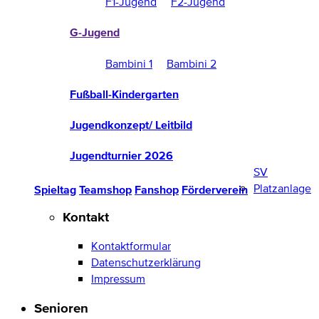
F1-Jugend
F2-Jugend
G-Jugend
Bambini 1
Bambini 2
Fußball-Kindergarten
Jugendkonzept/ Leitbild
Jugendturnier 2026
SV
Platzanlage
Spieltag
Teamshop
Fanshop
Förderverein
Kontakt
Kontaktformular
Datenschutzerklärung
Impressum
Senioren