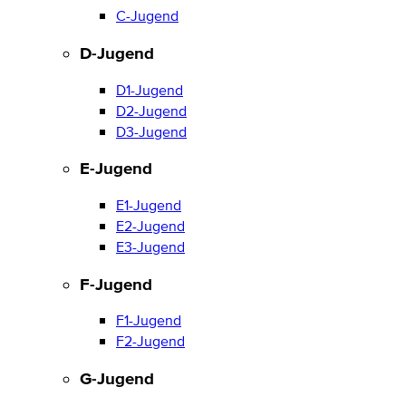
C-Jugend
D-Jugend
D1-Jugend
D2-Jugend
D3-Jugend
E-Jugend
E1-Jugend
E2-Jugend
E3-Jugend
F-Jugend
F1-Jugend
F2-Jugend
G-Jugend