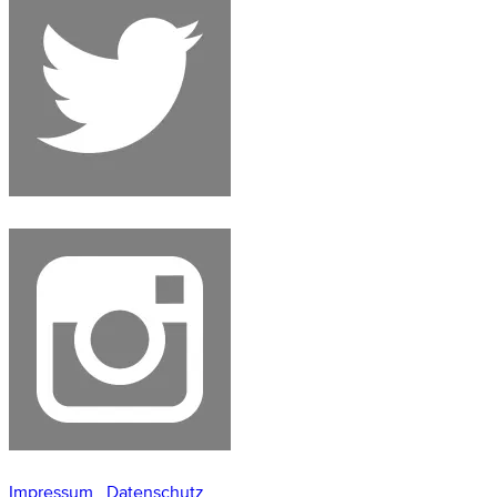
Impressum
Datenschutz