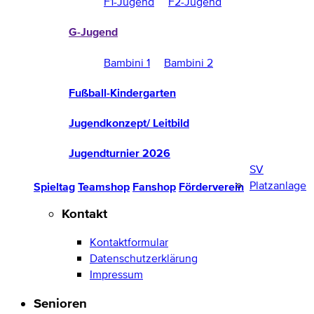
F1-Jugend
F2-Jugend
G-Jugend
Bambini 1
Bambini 2
Fußball-Kindergarten
Jugendkonzept/ Leitbild
Jugendturnier 2026
SV
Platzanlage
Spieltag
Teamshop
Fanshop
Förderverein
Kontakt
Kontaktformular
Datenschutzerklärung
Impressum
Senioren