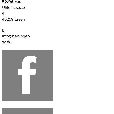
52/96 e.V.
Uhlenstrasse
4
45259 Essen
E.
info@heisinger-
sv.de