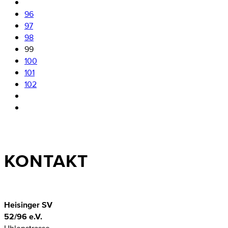
96
97
98
99
100
101
102
KONTAKT
Heisinger SV
52/96 e.V.