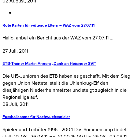
02 August, 2011
Rote Karten für wütende Eltern – WAZ vom 27.07.11
Hallo, anbei ein Bericht aus der WAZ vom 27.07.11 ...
27 Juli, 2011
ETB-Trainer Martin Annen: „Dank an Heisinger SV!“
Die U15-Junioren des ETB haben es geschafft. Mit dem Sieg
gegen Union Nettetal stellt die Uhlenkrug-Elf den
diesjährigen Niederrheinmeister und steigt zugleich in die
Regionalliga auf.
08 Juli, 2011
Fussballcamps für Nachwuchsspieler
Spieler und Torhüter 1996 - 2004 Das Sommercamp findet
statt: 22.08 - 26.08.11 von 10:00-15:00 Uhr 29.08 - 02.09.11