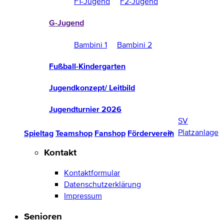
F1-Jugend
F2-Jugend
G-Jugend
Bambini 1
Bambini 2
Fußball-Kindergarten
Jugendkonzept/ Leitbild
Jugendturnier 2026
SV
Platzanlage
Spieltag
Teamshop
Fanshop
Förderverein
Kontakt
Kontaktformular
Datenschutzerklärung
Impressum
Senioren