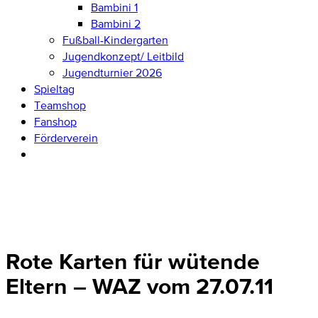
Bambini 1
Bambini 2
Fußball-Kindergarten
Jugendkonzept/ Leitbild
Jugendturnier 2026
Spieltag
Teamshop
Fanshop
Förderverein
Rote Karten für wütende
Eltern – WAZ vom 27.07.11