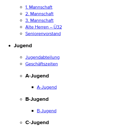
1. Mannschaft
2. Mannschaft
3. Mannschaft
Alte Herren – Ü32
Seniorenvorstand
Jugend
Jugendabteilung
Geschäftszeiten
A-Jugend
A-Jugend
B-Jugend
B-Jugend
C-Jugend