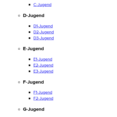
C-Jugend
D-Jugend
D1-Jugend
D2-Jugend
D3-Jugend
E-Jugend
E1-Jugend
E2-Jugend
E3-Jugend
F-Jugend
F1-Jugend
F2-Jugend
G-Jugend