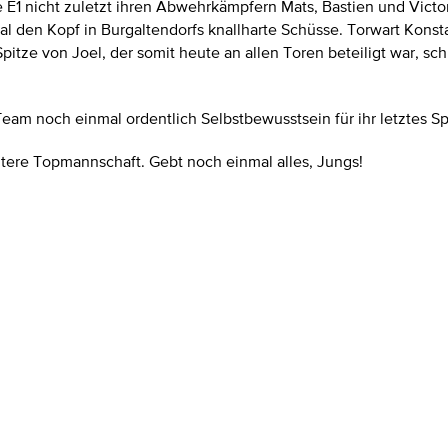
 die E1 nicht zuletzt ihren Abwehrkämpfern Mats, Bastien und Vic
al den Kopf in Burgaltendorfs knallharte Schüsse. Torwart Konsta
pitze von Joel, der somit heute an allen Toren beteiligt war, s
s Team noch einmal ordentlich Selbstbewusstsein für ihr letzte
eitere Topmannschaft. Gebt noch einmal alles, Jungs!