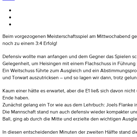
Beim vorgezogenen Meisterschaftsspiel am Mittwochabend gege
noch zu einem 3:4 Erfolg!
Defensiv wollte man anfangen und dem Gegner das Spielen schwe
Gelegenheit, um Heisingen mit einem Flachschuss in Führung zu
Ein Weitschuss führte zum Ausgleich und ein Abstimmungspro
und Torwart auszutricksen – und so lagen wir dann, trotz gelun
Kaum einer hätte es erwartet, aber die E1 ließ sich davon nich
Ende haben.
Zunächst gelang ein Tor wie aus dem Lehrbuch: Joels Flanke i
Die Mannschaft stand nun auch defensiv wieder kompakter und
Ball, ging ab durch die Mitte und erzielte den wichtigen Ausgle
In diesen entscheidenden Minuten der zweiten Hälfte stand di