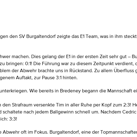
n den SV Burgaltendorf zeigte das E1 Team, was in ihm steckt.
r machen. Dies gelang der E1 in der ersten Zeit sehr gut – Burg
 bringen: 0:1! Die Führung war zu diesem Zeitpunkt verdient, d
blem der Abwehr brachte uns in Rückstand. Zu allem Überflus
genem Auftakt, zur Pause 3:1 hinten.
t unterkriegen. Wie bereits in Bredeney begann die Mannschaft ei
n den Strafraum versenkte Tim in aller Ruhe per Kopf zum 2:3! H
 schaltete nach jedem Ballgewinn schnell um. Nachdem Cedric ü
ich: 3:3!
e Abwehr oft im Fokus. Burgaltendorf, eine der Topmannschaften