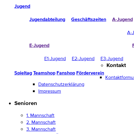
Jugend
Jugendabteilung
Geschäftszeiten
A-Jugend
A-
E-Jugend
E1-Jugend
E2-Jugend
E3-Jugend
Kontakt
Spieltag
Teamshop
Fanshop
Förderverein
Kontaktformu
Datenschutzerklärung
Impressum
Senioren
1. Mannschaft
2. Mannschaft
3. Mannschaft