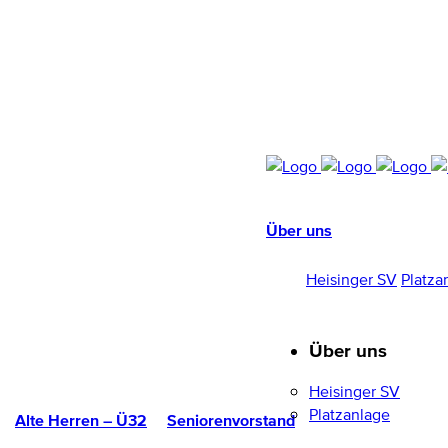
Über uns
HEISINGER SV
1952/96 E.V.
Heisinger SV
Platza
Über uns
Heisinger SV
Platzanlage
Alte Herren – Ü32
Seniorenvorstand