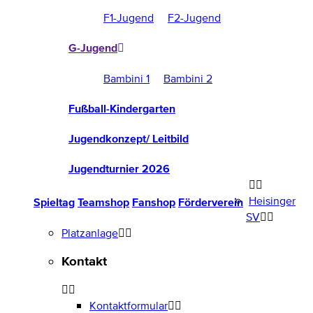
F1-Jugend
F2-Jugend
G-Jugend
Bambini 1
Bambini 2
Fußball-Kindergarten
Jugendkonzept/ Leitbild
Jugendturnier 2026
Heisinger
Spieltag
Teamshop
Fanshop
Förderverein
SV
Platzanlage
Kontakt
Kontaktformular