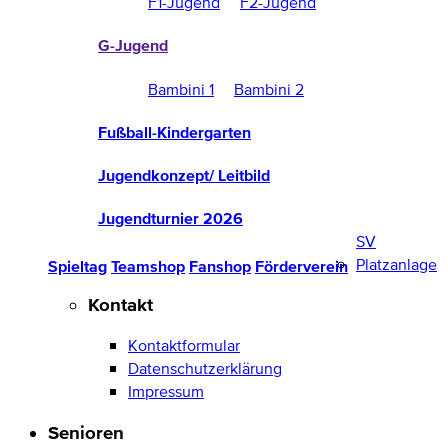
F1-Jugend
F2-Jugend
G-Jugend
Bambini 1
Bambini 2
Fußball-Kindergarten
Jugendkonzept/ Leitbild
Jugendturnier 2026
SV
Platzanlage
Spieltag
Teamshop
Fanshop
Förderverein
Kontakt
Kontaktformular
Datenschutzerklärung
Impressum
Senioren