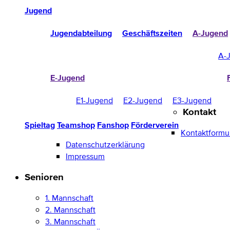
Jugend
Jugendabteilung
Geschäftszeiten
A-Jugend
A-
E-Jugend
E1-Jugend
E2-Jugend
E3-Jugend
Kontakt
Spieltag
Teamshop
Fanshop
Förderverein
Kontaktformu
Datenschutzerklärung
Impressum
Senioren
1. Mannschaft
2. Mannschaft
3. Mannschaft