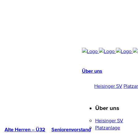
Über uns
HEISINGER SV
1952/96 E.V.
Heisinger SV
Platza
Über uns
Heisinger SV
Platzanlage
Alte Herren – Ü32
Seniorenvorstand