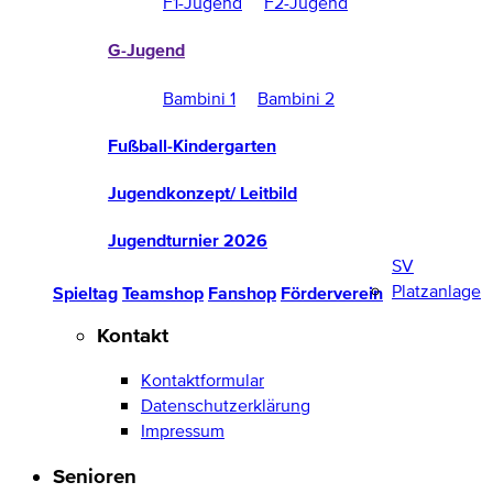
F1-Jugend
F2-Jugend
G-Jugend
Bambini 1
Bambini 2
Fußball-Kindergarten
Jugendkonzept/ Leitbild
Jugendturnier 2026
SV
Platzanlage
Spieltag
Teamshop
Fanshop
Förderverein
Kontakt
Kontaktformular
Datenschutzerklärung
Impressum
Senioren