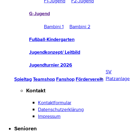
F1-Jugend
F2-Jugend
G-Jugend
Bambini 1
Bambini 2
Fußball-Kindergarten
Jugendkonzept/ Leitbild
Jugendturnier 2026
SV
Platzanlage
Spieltag
Teamshop
Fanshop
Förderverein
Kontakt
Kontaktformular
Datenschutzerklärung
Impressum
Senioren