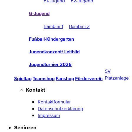
F1-Jugend
F2-Jugend
G-Jugend
Bambini 1
Bambini 2
Fußball-Kindergarten
Jugendkonzept/ Leitbild
Jugendturnier 2026
SV
Platzanlage
Spieltag
Teamshop
Fanshop
Förderverein
Kontakt
Kontaktformular
Datenschutzerklärung
Impressum
Senioren