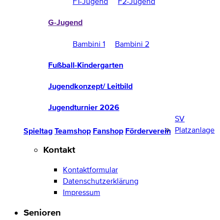
F1-Jugend
F2-Jugend
G-Jugend
Bambini 1
Bambini 2
Fußball-Kindergarten
Jugendkonzept/ Leitbild
Jugendturnier 2026
SV
Platzanlage
Spieltag
Teamshop
Fanshop
Förderverein
Kontakt
Kontaktformular
Datenschutzerklärung
Impressum
Senioren