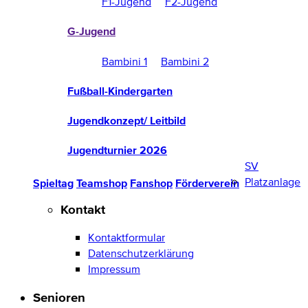
F1-Jugend
F2-Jugend
G-Jugend
Bambini 1
Bambini 2
Fußball-Kindergarten
Jugendkonzept/ Leitbild
Jugendturnier 2026
SV
Platzanlage
Spieltag
Teamshop
Fanshop
Förderverein
Kontakt
Kontaktformular
Datenschutzerklärung
Impressum
Senioren