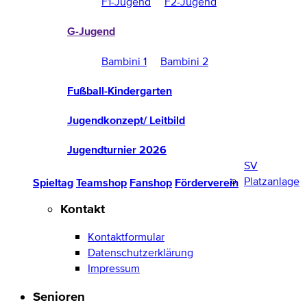
F1-Jugend
F2-Jugend
G-Jugend
Bambini 1
Bambini 2
Fußball-Kindergarten
Jugendkonzept/ Leitbild
Jugendturnier 2026
SV
Platzanlage
Spieltag
Teamshop
Fanshop
Förderverein
Kontakt
Kontaktformular
Datenschutzerklärung
Impressum
Senioren