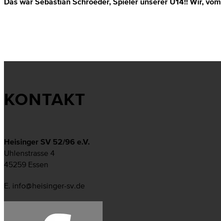
Das war Sebastian Schroeder, Spieler unserer U14!! Wir, vom 
KONTAKT
Heisinger SV 52/96 e.V.
Uhlenstrasse 4
45259 Essen
E. info@heisinger-sv.de