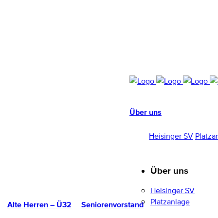
Über uns
HEISINGER SV
1952/96 E.V.
Heisinger SV
Platza
Über uns
Heisinger SV
Platzanlage
Alte Herren – Ü32
Seniorenvorstand