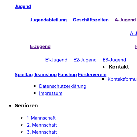
Jugend
Jugendabteilung
Geschäftszeiten
A-Jugend
A-
E-Jugend
E1-Jugend
E2-Jugend
E3-Jugend
Kontakt
Spieltag
Teamshop
Fanshop
Förderverein
Kontaktformu
Datenschutzerklärung
Impressum
Senioren
1. Mannschaft
2. Mannschaft
3. Mannschaft