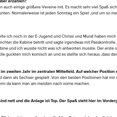
über erzählen?
len auch einige größere Vereine mit. Es macht sehr viel Spaß si
ten. Normalerweise ist jeden Sonntag ein Spiel ,und um so meh
elte ich noch in der E-Jugend und Chrissi und Murat haben mich 
ichter die Kabine betritt und sagte irgendwas mit Passkontrolle 
bine und ich wusste nicht was ich antworten musste. Der erste 
le guckten mich komisch an und es stellte sich heraus ,dass der
im zweiten Jahr im zentralen Mittelfeld. Auf welcher Position 
d dann als Sechser gespielt .Von den beiden Positionen hat mir d
, denn da kann man am meisten nach vorne machen.
r sind nett und die Anlage ist Top. Der Spaß steht hier im Vorde