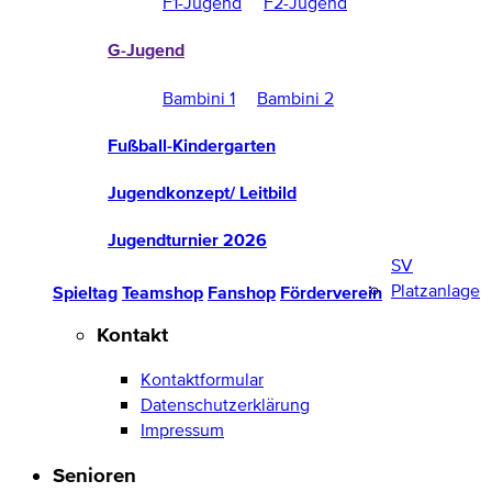
F1-Jugend
F2-Jugend
G-Jugend
Bambini 1
Bambini 2
Fußball-Kindergarten
Jugendkonzept/ Leitbild
Jugendturnier 2026
SV
Platzanlage
Spieltag
Teamshop
Fanshop
Förderverein
Kontakt
Kontaktformular
Datenschutzerklärung
Impressum
Senioren