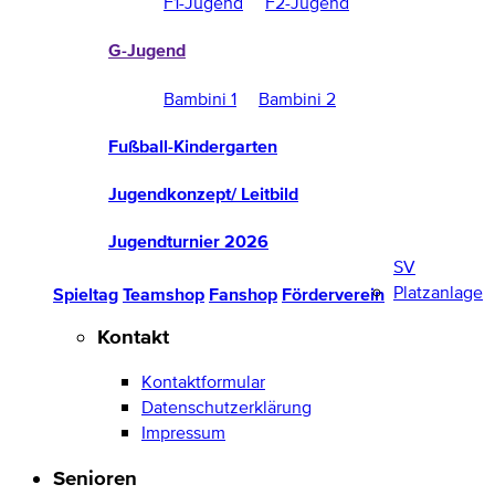
F1-Jugend
F2-Jugend
G-Jugend
Bambini 1
Bambini 2
Fußball-Kindergarten
Jugendkonzept/ Leitbild
Jugendturnier 2026
SV
Platzanlage
Spieltag
Teamshop
Fanshop
Förderverein
Kontakt
Kontaktformular
Datenschutzerklärung
Impressum
Senioren