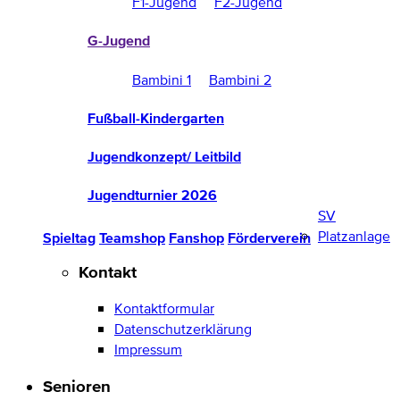
F1-Jugend
F2-Jugend
G-Jugend
Bambini 1
Bambini 2
Fußball-Kindergarten
Jugendkonzept/ Leitbild
Jugendturnier 2026
SV
Platzanlage
Spieltag
Teamshop
Fanshop
Förderverein
Kontakt
Kontaktformular
Datenschutzerklärung
Impressum
Senioren