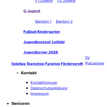
F1-Jugend
F2-Jugend
G-Jugend
Bambini 1
Bambini 2
Fußball-Kindergarten
Jugendkonzept/ Leitbild
Jugendturnier 2026
SV
Platzanlage
Spieltag
Teamshop
Fanshop
Förderverein
Kontakt
Kontaktformular
Datenschutzerklärung
Impressum
Senioren