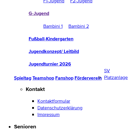
F1-Jugend
F2-Jugend
G-Jugend
Bambini 1
Bambini 2
Fußball-Kindergarten
Jugendkonzept/ Leitbild
Jugendturnier 2026
SV
Platzanlage
Spieltag
Teamshop
Fanshop
Förderverein
Kontakt
Kontaktformular
Datenschutzerklärung
Impressum
Senioren