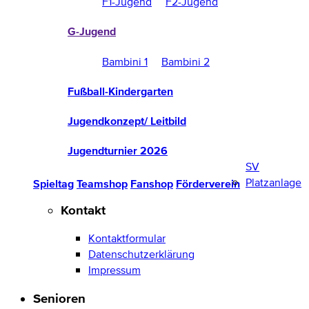
F1-Jugend
F2-Jugend
G-Jugend
Bambini 1
Bambini 2
Fußball-Kindergarten
Jugendkonzept/ Leitbild
Jugendturnier 2026
SV
Platzanlage
Spieltag
Teamshop
Fanshop
Förderverein
Kontakt
Kontaktformular
Datenschutzerklärung
Impressum
Senioren