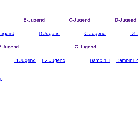
B-Jugend
C-Jugend
D-Jugend
Jugend
B-Jugend
C-Jugend
D1-
F-Jugend
G-Jugend
F1-Jugend
F2-Jugend
Bambini 1
Bambini 2
lar