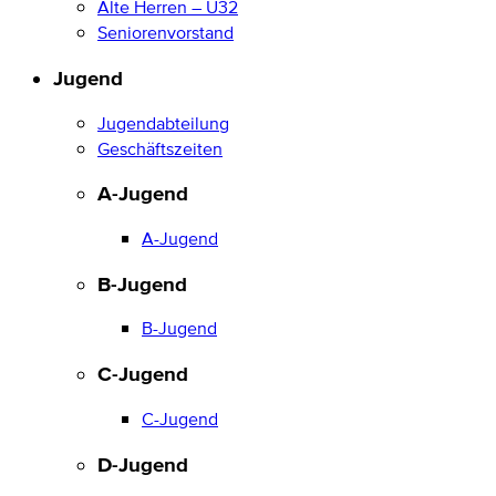
Alte Herren – Ü32
Seniorenvorstand
Jugend
Jugendabteilung
Geschäftszeiten
A-Jugend
A-Jugend
B-Jugend
B-Jugend
C-Jugend
C-Jugend
D-Jugend