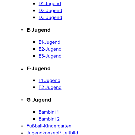
D1-Jugend
D2-Jugend
D3-Jugend
E-Jugend
E1-Jugend
E2-Jugend
E3-Jugend
F-Jugend
F1-Jugend
F2-Jugend
G-Jugend
Bambini 1
Bambini 2
Fußball-Kindergarten
Jugendkonzept/ Leitbild