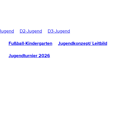
Jugend
D2-Jugend
D3-Jugend
Fußball-Kindergarten
Jugendkonzept/ Leitbild
Jugendturnier 2026