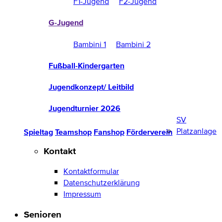
F1-Jugend
F2-Jugend
G-Jugend
Bambini 1
Bambini 2
Fußball-Kindergarten
Jugendkonzept/ Leitbild
Jugendturnier 2026
SV
Platzanlage
Spieltag
Teamshop
Fanshop
Förderverein
Kontakt
Kontaktformular
Datenschutzerklärung
Impressum
Senioren