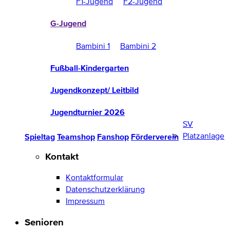
F1-Jugend
F2-Jugend
G-Jugend
Bambini 1
Bambini 2
Fußball-Kindergarten
Jugendkonzept/ Leitbild
Jugendturnier 2026
SV
Platzanlage
Spieltag
Teamshop
Fanshop
Förderverein
Kontakt
Kontaktformular
Datenschutzerklärung
Impressum
Senioren