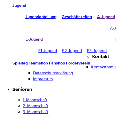
Jugend
Jugendabteilung
Geschäftszeiten
A-Jugend
A-
E-Jugend
E1-Jugend
E2-Jugend
E3-Jugend
Kontakt
Spieltag
Teamshop
Fanshop
Förderverein
Kontaktformu
Datenschutzerklärung
Impressum
Senioren
1. Mannschaft
2. Mannschaft
3. Mannschaft