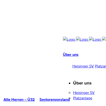
Über uns
HEISINGER SV
1952/96 E.V.
Heisinger SV
Platza
Über uns
Heisinger SV
Platzanlage
Alte Herren – Ü32
Seniorenvorstand