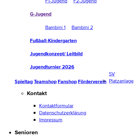
F1-Jugend
F2-Jugend
G-Jugend
Bambini 1
Bambini 2
Fußball-Kindergarten
Jugendkonzept/ Leitbild
Jugendturnier 2026
SV
Platzanlage
Spieltag
Teamshop
Fanshop
Förderverein
Kontakt
Kontaktformular
Datenschutzerklärung
Impressum
Senioren