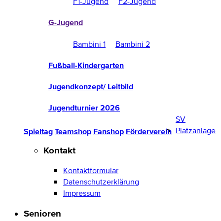
F1-Jugend
F2-Jugend
G-Jugend
Bambini 1
Bambini 2
Fußball-Kindergarten
Jugendkonzept/ Leitbild
Jugendturnier 2026
SV
Platzanlage
Spieltag
Teamshop
Fanshop
Förderverein
Kontakt
Kontaktformular
Datenschutzerklärung
Impressum
Senioren