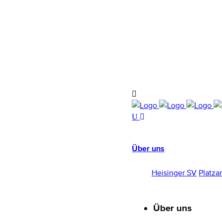
HEISINGER SV
1952/96 E.V.
Über uns
Heisinger SV
Platza
Über uns