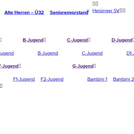
Heisinger SV
Alte Herren – Ü32
Seniorenvorstand
B-Jugend
C-Jugend
D-Jugend
Jugend
B-Jugend
C-Jugend
D1-
F-Jugend
G-Jugend
F1-Jugend
F2-Jugend
Bambini 1
Bambini 2