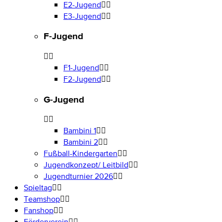
E2-Jugend
E3-Jugend
F-Jugend
F1-Jugend
F2-Jugend
G-Jugend
Bambini 1
Bambini 2
Fußball-Kindergarten
Jugendkonzept/ Leitbild
Jugendturnier 2026
Spieltag
Teamshop
Fanshop
Förderverein