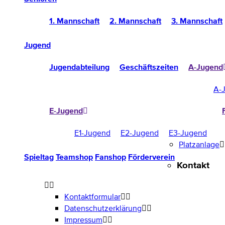
1. Mannschaft
2. Mannschaft
3. Mannschaft
Jugend
Jugendabteilung
Geschäftszeiten
A-Jugend
A-
E-Jugend
E1-Jugend
E2-Jugend
E3-Jugend
Platzanlage
Spieltag
Teamshop
Fanshop
Förderverein
Kontakt
Kontaktformular
Datenschutzerklärung
Impressum