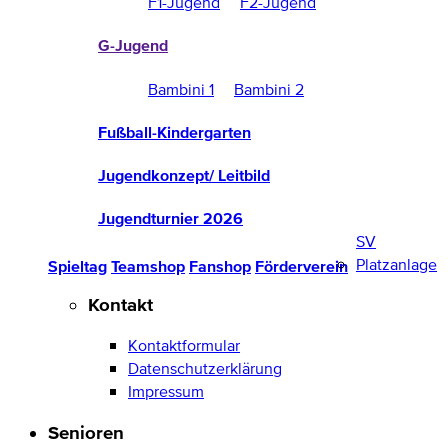
F1-Jugend
F2-Jugend
G-Jugend
Bambini 1
Bambini 2
Fußball-Kindergarten
Jugendkonzept/ Leitbild
Jugendturnier 2026
SV
Platzanlage
Spieltag
Teamshop
Fanshop
Förderverein
Kontakt
Kontaktformular
Datenschutzerklärung
Impressum
Senioren