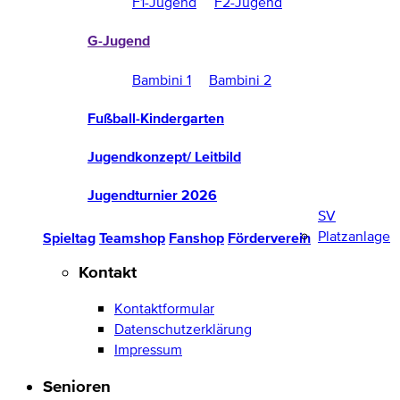
F1-Jugend
F2-Jugend
G-Jugend
Bambini 1
Bambini 2
Fußball-Kindergarten
Jugendkonzept/ Leitbild
Jugendturnier 2026
SV
Platzanlage
Spieltag
Teamshop
Fanshop
Förderverein
Kontakt
Kontaktformular
Datenschutzerklärung
Impressum
Senioren