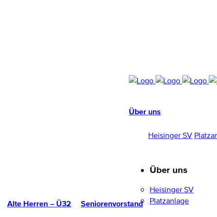
Über uns
HEISINGER SV
1952/96 E.V.
Heisinger SV
Platza
Über uns
Heisinger SV
Platzanlage
Alte Herren – Ü32
Seniorenvorstand