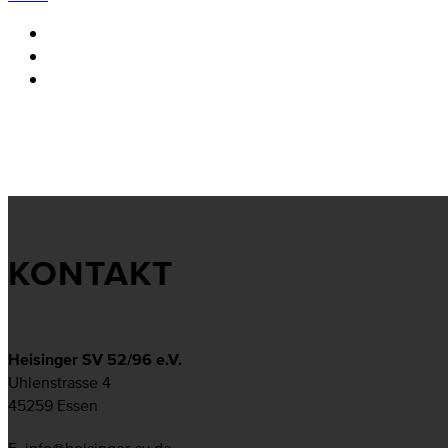
KONTAKT
Heisinger SV 52/96 e.V.
Uhlenstrasse 4
45259 Essen