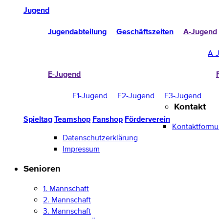
Jugend
Jugendabteilung
Geschäftszeiten
A-Jugend
A-
E-Jugend
E1-Jugend
E2-Jugend
E3-Jugend
Kontakt
Spieltag
Teamshop
Fanshop
Förderverein
Kontaktformu
Datenschutzerklärung
Impressum
Senioren
1. Mannschaft
2. Mannschaft
3. Mannschaft