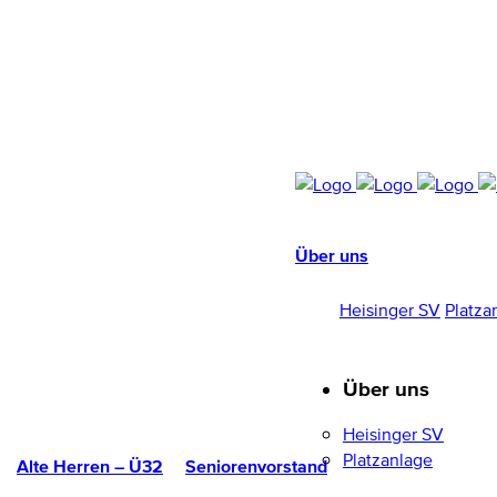
Über uns
HEISINGER SV
1952/96 E.V.
Heisinger SV
Platza
Über uns
Heisinger SV
Platzanlage
Alte Herren – Ü32
Seniorenvorstand