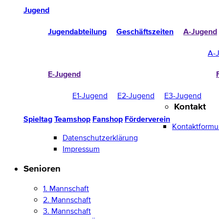
Jugend
Jugendabteilung
Geschäftszeiten
A-Jugend
A-
E-Jugend
E1-Jugend
E2-Jugend
E3-Jugend
Kontakt
Spieltag
Teamshop
Fanshop
Förderverein
Kontaktformu
Datenschutzerklärung
Impressum
Senioren
1. Mannschaft
2. Mannschaft
3. Mannschaft